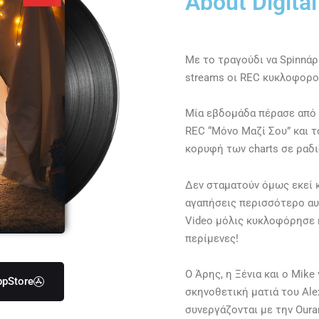
About Digital
Με το τραγούδι να Spinnάρ
streams οι REC κυκλοφορο
Μία εβδομάδα πέρασε από τ
REC “Μόνο Μαζί Σου” και 
κορυφή των charts σε ραδιό
Δεν σταματούν όμως εκεί κ
αγαπήσεις περισσότερο αυτ
Video μόλις κυκλοφόρησε κα
περίμενες!
Ο Άρης, η Ξένια και ο Mike
ppStore
σκηνοθετική ματιά του Ale
συνεργάζονται με την Oura