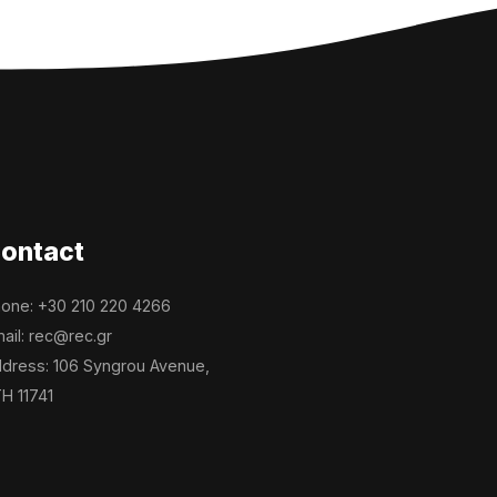
ontact
one: +30 210 220 4266
ail: rec@rec.gr
dress: 106 Syngrou Avenue,
H 11741