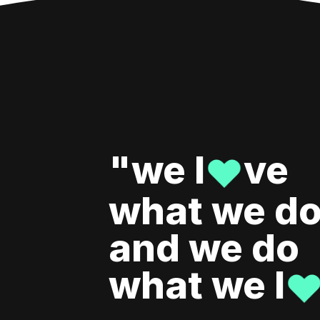
"we l
ve
♥
what we do
and we do
what we l