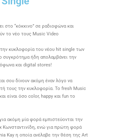
 Single
ει στο “κόκκινο” σε ραδιoφώνα και
ύν το νέο τους Music Video
ην κυκλοφορία του νέου hit single των
το συγκρότημα ήδη απολαμβάνει την
φωνα και digital stores!
αι σου δίνουν ακόμη έναν λόγο να
ή τους την κυκλοφορία. Το fresh Music
ι είναι όσο color, happy και fun το
 για ακόμη μία φορά εμπιστεύονται την
x Κωνσταντινίδη, ενώ για πρώτη φορά
nia Kay η οποία ανέλαβε την θέση της Art