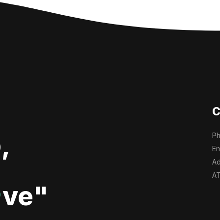
C
,
Ph
Em
Ad
AT
ve"
♥