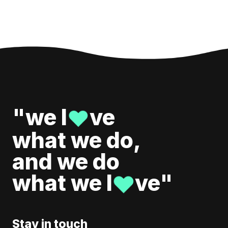
"we l
ve
♥
what we do,
and we do
what we l
ve"
♥
Stay in touch