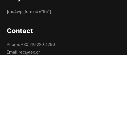
[mc4wp_form id=”95″]
Contact
Phone: +30 210 220 4266
Email: rec@rec.gr
Address: 106 Syngrou Avenue, ATH 11741
Get Help
Privacy Notice