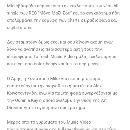
Μία εβδομάδα πέρασε από την κυκλοφορία του νέου hit
single των REC “Μόνο Μαζί Σου” και το συγκρότημα ήδη
απολαμβάνει την κορυφή των charts σε ραδιόφωνα και
digital stores!
Δεν σταματούν όμως εκεί και σου δίνουν ακόμη έναν
λόγο να αγαπήσεις περισσότερο αυτή τους την
κυκλοφορία. Το fresh Music Video μόλις κυκλοφόρησε
και είναι όσο color, happy και fun το περίμενες!
Ο Άρης, η Ξένια και ο Mike για ακόμη μία φορά
εμπιστεύονται την σκηνοθετική ματιά του Alex
Κωνσταντινίδη, ενώ για πρώτη φορά συνεργάζονται με
την Ourania Kay η οποία ανέλαβε την θέση της Art
Director για το αγαπημένο συηκρότημα.
Μέρος από τα γυρίσματα του Music Video
πραγματοποιήθηκαν στο Village Shopping και στο πλάϊ