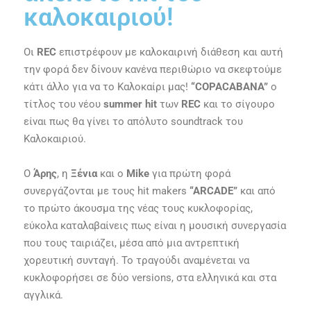
καλοκαιριού!
Οι
REC
επιστρέφουν με καλοκαιρινή διάθεση και αυτή
την φορά δεν δίνουν κανένα περιθώριο να σκεφτούμε
κάτι άλλο για να το Καλοκαίρι μας!
“COPACABANA”
ο
τίτλος του νέου
summer hit
των
REC
και το σίγουρο
είναι πως θα γίνει το απόλυτο soundtrack του
Καλοκαιριού.
Ο
Άρης
, η
Ξένια
και ο
Mike
για πρώτη φορά
συνεργάζονται με τους hit makers
“ARCADE”
και από
το πρώτο άκουσμα της νέας τους κυκλοφορίας,
εύκολα καταλαβαίνεις πως είναι η μουσική συνεργασία
που τους ταιριάζει, μέσα από μια αντρεπτική
χορευτική συνταγή. Το τραγούδι αναμένεται να
κυκλοφορήσει σε δύο versions, στα ελληνικά και στα
αγγλικά.