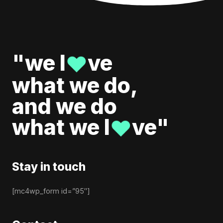
"we l
ve
♥
what we do,
and we do
what we l
ve"
♥
Stay in touch
[mc4wp_form id=”95″]