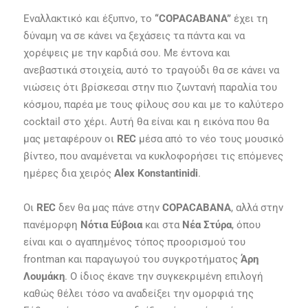
Εναλλακτικό και έξυπνο, το
“COPACABANA”
έχει τη
δύναμη να σε κάνει να ξεχάσεις τα πάντα και να
χορέψεις με την καρδιά σου. Με έντονα και
ανεβαστικά στοιχεία, αυτό το τραγούδι θα σε κάνει να
νιώσεις ότι βρίσκεσαι στην πιο ζωντανή παραλία του
κόσμου, παρέα με τους φίλους σου και με το καλύτερο
cocktail στο χέρι. Αυτή θα είναι και η εικόνα που θα
μας μεταφέρουν οι
REC
μέσα από το νέο τους μουσικό
βίντεο, που αναμένεται να κυκλοφορήσει τις επόμενες
ημέρες δια χειρός
Alex Konstantinidi
.
Οι
REC
δεν θα μας πάνε στην
COPACABANA
, αλλά στην
πανέμορφη
Νότια Εύβοια
και στα
Νέα Στύρα
, όπου
είναι και ο αγαπημένος τόπος προορισμού του
frontman και παραγωγού του συγκροτήματος
Άρη
Λουμάκη
. Ο ίδιος έκανε την συγκεκριμένη επιλογή
καθώς θέλει τόσο να αναδείξει την ομορφιά της