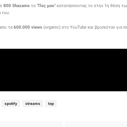
πό
800 Shazams
το “
Πες μου
” κατατάσσοντας το στην 1η θέση τω
 του.
άσει τα
600.000 views
(organic) στο YouTube και βρισκόταν για 
spotify
streams
top