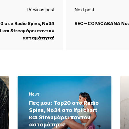
Previous post
Next post
0 στα Radio Spins, No34
REC – COPACABANA Νέο 
rt και Streaμάρει παντού
ασταμάτητα!
News
Πες μου: Top20 στα Radio
Spins, No34 στο Ifpi chart
και Streaμάρει παντού
ασταμάτητα!