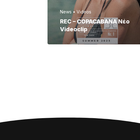
News
Videos
REC – COPACABANA Νέο
Videoclip
Posted by
admin
June 20, 2023