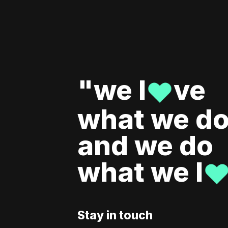
"we l
ve
♥
what we do
and we do
what we l
Scroll to top
Stay in touch