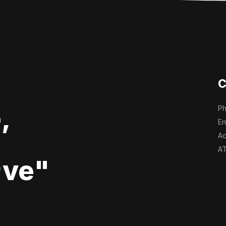
C
,
Ph
Em
Ad
AT
ve"
♥