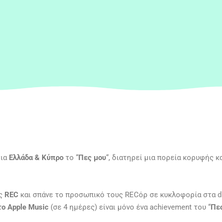
για
Ελλάδα & Κύπρο
το “
Πες μου
“, διατηρεί μια πορεία κορυφής κ
υς
REC
και σπάνε το προσωπικό τους RECόρ σε κυκλοφορία στα dig
το Apple Music
(σε 4 ημέρες) είναι μόνο ένα achievement του “
Πε