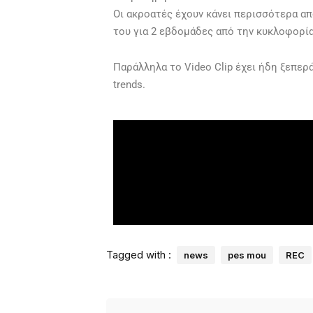
Οι ακροατές έχουν κάνει περισσότερα α
του για 2 εβδομάδες από την κυκλοφορία
Παράλληλα το Video Clip έχει ήδη ξεπερ
trends.
Tagged with :
news
pes mou
REC