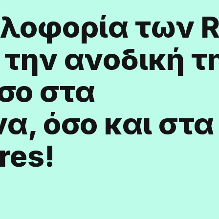
κλοφορία των 
 την ανοδική τ
σο στα
α, όσο και στα
ores!