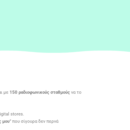
αι με
150 ραδιοφωνικούς σταθμούς
να το
ital stores.
ς μου
” που σίγουρα δεν περνά