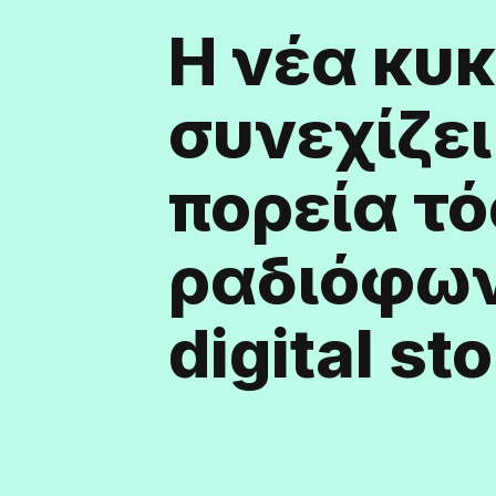
Η νέα κυ
συνεχίζει
πορεία τό
ραδιόφων
digital st